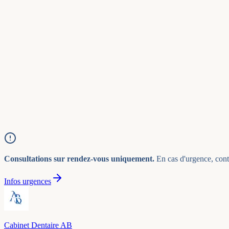
Nom
*
Prénom
*
Email
*
Téléphone
Sujet
*
Message
*
Consultations sur rendez-vous uniquement.
En cas d'urgence, cont
Infos urgences
Cabinet Dentaire AB