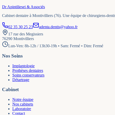
Dr Apintiliesei & Associés
Cabinet dentaire à Montivilliers (76). Une équipe de chirurgiens-denti
02 35 30 25 23
adenta.dentis@yahoo.fr
17 rue des Megissiers
76290
Montivilliers
Lun-Ven: 8h-12h / 13h30-19h • Sam: Fermé • Dim: Fermé
Nos Soins
Implantologie
Prothèses dentaires
Soins conservateurs
Détartrage
Cabinet
Notre équipe
Nos cabinets
Laboratoire
Contact